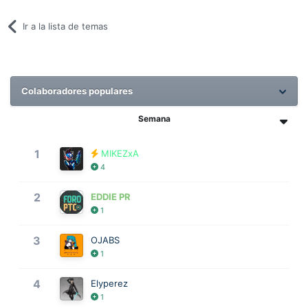
Ir a la lista de temas
Colaboradores populares
Semana
1
MIKEZxA
4
2
EDDIE PR
1
3
OJABS
1
4
Elyperez
1