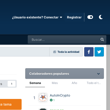
¿Usuario existente? Conectar
Registrar
Toda la actividad
Facebook
Twitter
Colaboradores populares
Semana
Mes
Año
Todo el tiempo
es
1
AutoInCrypto
1
1
te tema