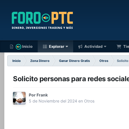
Inicio
Explorar
Actividad
Ti
Inicio
Zona Dinero
Ganar Dinero Gratis
Otros
Solicit
Solicito personas para redes social
Por
Frank
5 de Noviembre del 2024
en
Otros