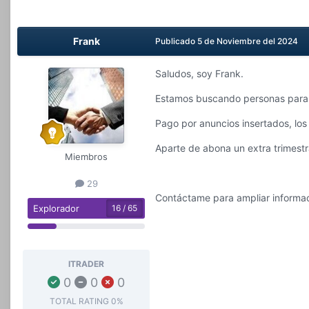
Frank
Publicado
5 de Noviembre del 2024
Saludos, soy Frank.
Estamos buscando personas para po
Pago por anuncios insertados, lo
Aparte de abona un extra trimestra
Miembros
29
Contáctame para ampliar informac
Explorador
16 / 65
ITRADER
0
0
0
TOTAL RATING
0%