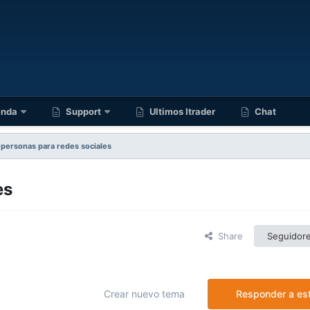
enda
Support
Ultimos Itrader
Chat
o personas para redes sociales
es
Share
Seguidor
Crear nuevo tema
Responder a es