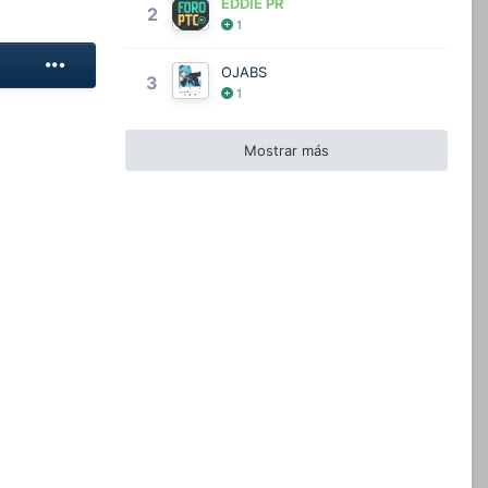
EDDIE PR
2
1
OJABS
3
1
Mostrar más