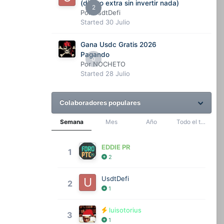
(dinero extra sin invertir nada)
2
Por
UsdtDefi
Started
30 Julio
Gana Usdc Gratis 2026
Pagando
0
Por
NOCHETO
Started
28 Julio
Colaboradores populares
Semana
Mes
Año
Todo el tiempo
EDDIE PR
1
2
UsdtDefi
2
1
luisotorius
3
1