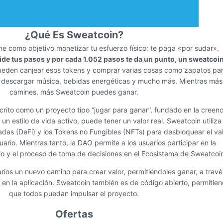
¿Qué Es Sweatcoin?
ne como objetivo monetizar tu esfuerzo físico: te paga «por sudar».
ide tus pasos y por cada 1.052 pasos te da un punto, un sweatcoi
ueden canjear esos tokens y comprar varias cosas como zapatos pa
les, descargar música, bebidas energéticas y mucho más. Mientras má
camines, más Sweatcoin puedes ganar.
rito como un proyecto tipo “jugar para ganar”, fundado en la creen
un estilo de vida activo, puede tener un valor real. Sweatcoin utiliz
adas (DeFi) y los Tokens no Fungibles (NFTs) para desbloquear el va
uario. Mientras tanto, la DAO permite a los usuarios participar en la
lo y el proceso de toma de decisiones en el Ecosistema de Sweatcoin
arios un nuevo camino para crear valor, permitiéndoles ganar, a trav
 en la aplicación. Sweatcoin también es de código abierto, permitie
que todos puedan impulsar el proyecto.
Ofertas