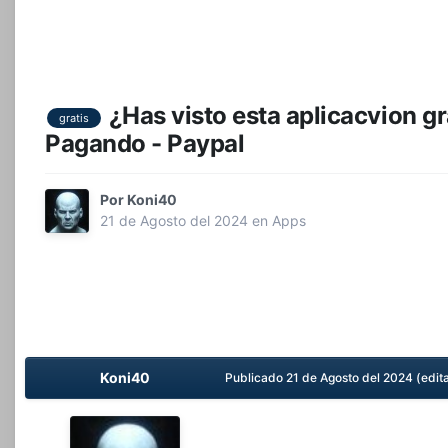
¿Has visto esta aplicacvion g
gratis
Pagando - Paypal
Por
Koni40
21 de Agosto del 2024
en
Apps
Koni40
Publicado
21 de Agosto del 2024
(edit