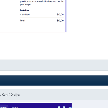
M,
Koni40
dijo: