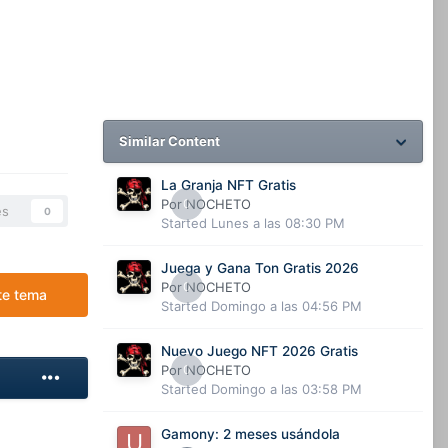
Similar Content
La Granja NFT Gratis
Por
0
NOCHETO
es
0
Started
Lunes a las 08:30 PM
Juega y Gana Ton Gratis 2026
Por
0
NOCHETO
te tema
Started
Domingo a las 04:56 PM
Nuevo Juego NFT 2026 Gratis
Por
0
NOCHETO
Started
Domingo a las 03:58 PM
Gamony: 2 meses usándola