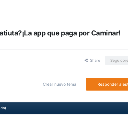
ratiuta?¡La app que paga por Caminar!
Share
Seguidor
Crear nuevo tema
Responder a es
ado)