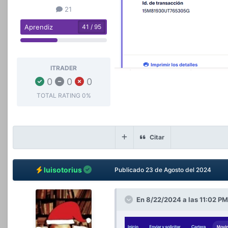
21
Aprendiz
41 / 95
ITRADER
0
0
0
TOTAL RATING
0%
Citar
luisotorius
Publicado
23 de Agosto del 2024
En 8/22/2024 a las 11:02 P