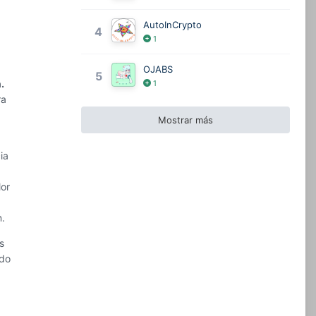
AutoInCrypto
4
1
OJABS
5
n.
1
ra
s
Mostrar más
cia
a
lor
.
és
ndo