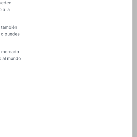
pueden
o a la
y también
) o puedes
el mercado
do al mundo