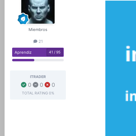
Miembros
21
Aprendiz
41 / 95
ITRADER
0
0
0
TOTAL RATING
0%