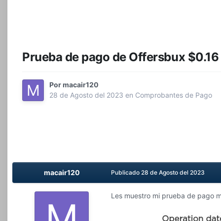
Prueba de pago de Offersbux $0.16
Por
macair120
28 de Agosto del 2023
en
Comprobantes de Pago
macair120
Publicado
28 de Agosto del 2023
Les muestro mi prueba de pago mas