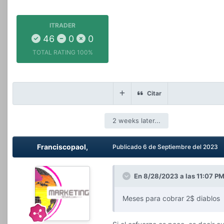
ITRADER
46
0
0
TOTAL RATING
100%
Citar
2 weeks later...
Franciscopaol,
Publicado
6 de Septiembre del 2023
En 8/28/2023 a las 11:07 P
Meses para cobrar 2$ diablos