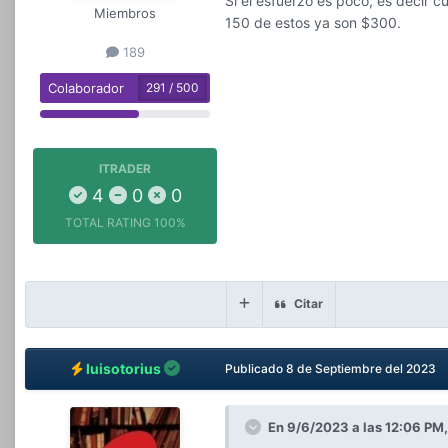
Si el esfuerzo es poco, es decir c
Miembros
150 de estos ya son $300.
189
Colaborador
291 / 500
ITRADER
4
0
0
TOTAL RATING
100%
Citar
luisotorius
Publicado
8 de Septiembre del 2023
En 9/6/2023 a las 12:06 PM