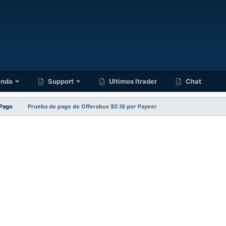
enda
Support
Ultimos Itrader
Chat
Pago
Prueba de pago de Offersbux $0.16 por Payeer