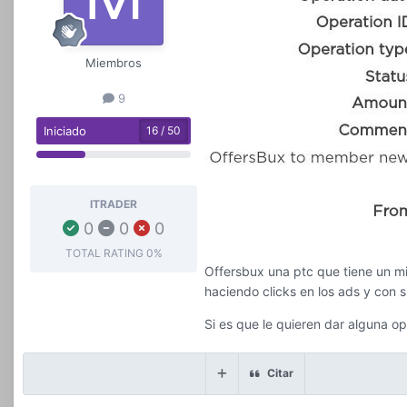
Miembros
9
Iniciado
16 / 50
ITRADER
0
0
0
TOTAL RATING
0%
Offersbux una ptc que tiene un m
haciendo clicks en los ads y con 
Si es que le quieren dar alguna op
Citar