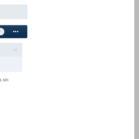
r
 sin