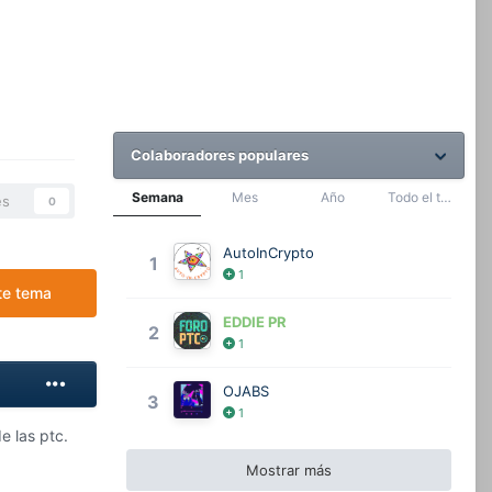
Colaboradores populares
Semana
Mes
Año
Todo el tiempo
es
0
AutoInCrypto
1
1
te tema
EDDIE PR
2
1
OJABS
3
1
e las ptc.
Mostrar más