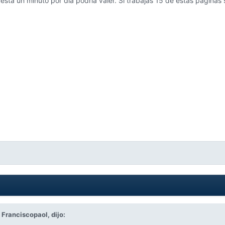
uesta un minuto por dia podría valer. Si trabajas 15 de estas paginas
,
Franciscopaol,
dijo: