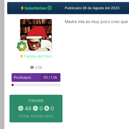
luisotorius
Publicado
28 de Agosto del 2023
Madre mía es muy poco creo qu
Familia del Foro
438
Proficient
53 / 1.3k
ITRADER
46
0
0
TOTAL RATING
100%