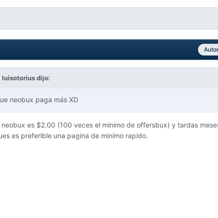
Auto
,
luisotorius
dijo:
que neobux paga más XD
 neobux es $2.00 (100 veces el minimo de offersbux) y tardas meses
pues es preferible una pagina de minimo rapido.