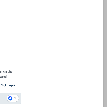
n un dia
nancia.
Click aqui
1