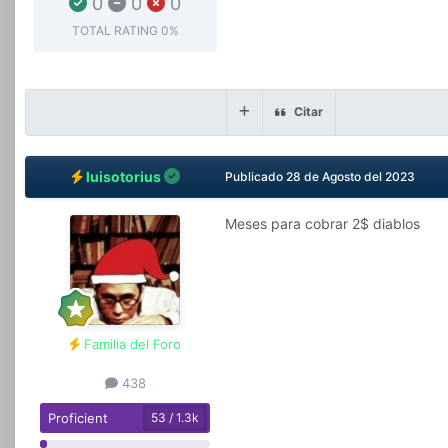
0
0
0
TOTAL RATING
0%
Citar
luisotorius
Publicado
28 de Agosto del 2023
Meses para cobrar 2$ diablos
Familia del Foro
438
Proficient
53 / 1.3k