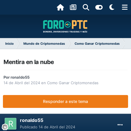
Inicio
Mundo de Criptomonedas
Como Ganar Criptomonedas
M
Mentira en la nube
Por
ronaldo55
14 de Abril del 2024
en
Como Ganar Criptomonedas
Responder a este tema
ronaldo55
Publicado
14 de Abril del 2024