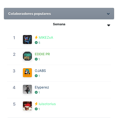
Colaboradores populares
Semana
1
MIKEZxA
5
2
EDDIE PR
1
3
OJABS
1
4
Elyperez
1
5
luisotorius
1