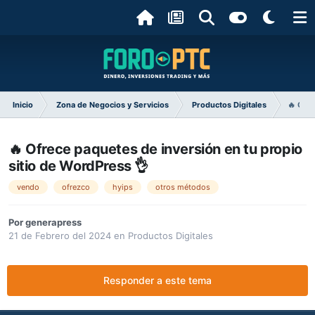
Inicio
Zona de Negocios y Servicios
Productos Digitales
🔥 Ofre
🔥 Ofrece paquetes de inversión en tu propio
sitio de WordPress 👌
vendo
ofrezco
hyips
otros métodos
Por
generapress
21 de Febrero del 2024
en
Productos Digitales
Responder a este tema