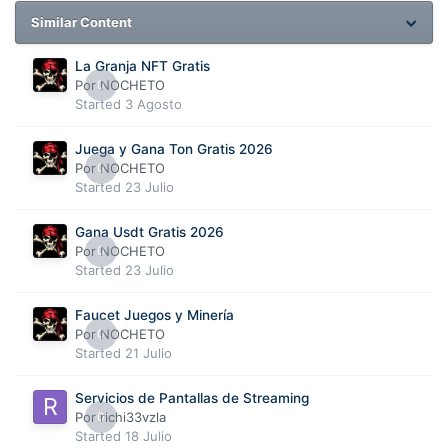
Similar Content
La Granja NFT Gratis
Por
0
NOCHETO
Started
3 Agosto
Juega y Gana Ton Gratis 2026
Por
0
NOCHETO
Started
23 Julio
Gana Usdt Gratis 2026
Por
0
NOCHETO
Started
23 Julio
Faucet Juegos y Minería
Por
0
NOCHETO
Started
21 Julio
Servicios de Pantallas de Streaming
Por
0
richi33vzla
Started
18 Julio