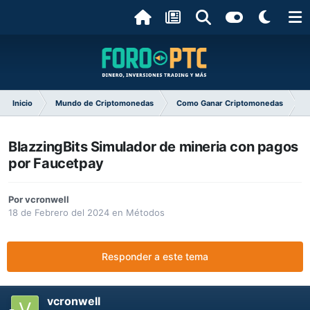
Inicio
Mundo de Criptomonedas
Como Ganar Criptomonedas
BlazzingBits Simulador de mineria con pagos
por Faucetpay
Por
vcronwell
18 de Febrero del 2024
en
Métodos
Responder a este tema
vcronwell