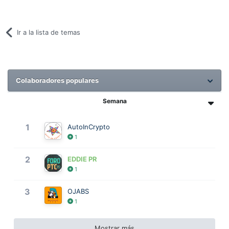
Ir a la lista de temas
Colaboradores populares
Semana
1
AutoInCrypto
1
2
EDDIE PR
1
3
OJABS
1
Mostrar más