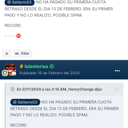
NO HA PAGADO SU PRIMERA CUOTA
- - - - -
@ SatleonxD2
RETRASO DESDE EL DIA 13 DE FEBRERO. ERA SU PRIMER
PAGO Y NO LO REALIZO. POSIBLE SPAM.
Al terminar este con pagos puntuales. Queda aprobado
RECORD
para 10$
- - - -
⛔
Citar
luisotorius
Publicado
19 de Febrero del 2024
En 2/17/2024 a las 3:15 AM,
HenryChange
dijo:
NO HA PAGADO SU PRIMERA CUOTA
@ SatleonxD2
RETRASO DESDE EL DIA 13 DE FEBRERO. ERA SU PRIMER
PAGO Y NO LO REALIZO. POSIBLE SPAM.
RECORD