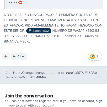
- - - -
⛔
NO DE REALIZO NINGUN PAGO. SU PRIMERA CUOTA 13 DE
FEBRERO. Y NO RESPONDIO MAS MENSAJES. ES SOLO UN
ESTAFADOR. PIDO AMABLEMENTE NO HAGAN NEGOCIO CON
ESTE SEÑOR.
NUMERO DE WASAP +593 98
@ SatleonxD2
371 6765. ID DE BINANCE 53612830 nombre de usuario de
BINANCE Madlo.
Citar
1
2 a
HenryChange
changed the title to
⛔⛔⛔ALERTA !!! SPAM
Usuario SatleonxD2 ⛔⛔⛔!!!
Join the conversation
You can post now and register later. If you have an account,
sign
in now
to post with your account.