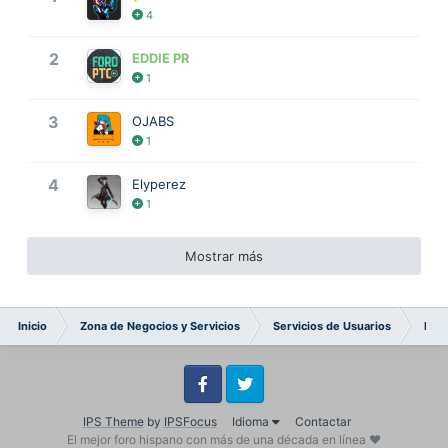
4
2
EDDIE PR
1
3
OJABS
1
4
Elyperez
1
Mostrar más
Inicio
Zona de Negocios y Servicios
Servicios de Usuarios
Pré
Facebook
Twitter
IPS Theme
by
IPSFocus
Idioma
Contactar
El mejor foro hispano con más de una década en línea ❤️