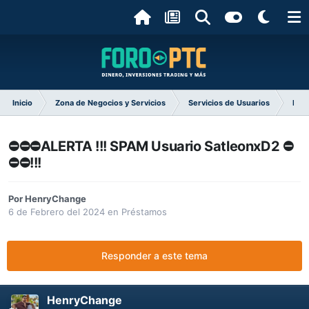
Inicio
Zona de Negocios y Servicios
Servicios de Usuarios
Pré
⛔⛔⛔ALERTA !!! SPAM Usuario SatleonxD2 ⛔
⛔⛔!!!
Por
HenryChange
6 de Febrero del 2024
en
Préstamos
Responder a este tema
HenryChange