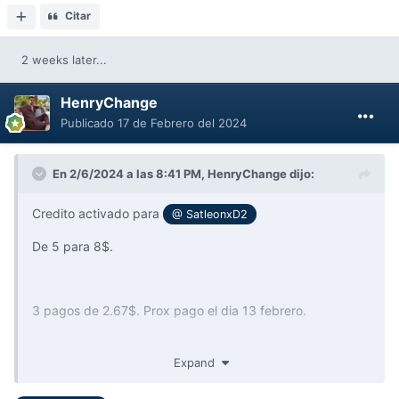
Citar
2 weeks later...
HenryChange
Publicado
17 de Febrero del 2024
En 2/6/2024 a las 8:41 PM,
HenryChange
dijo:
Credito activado para
@ SatleonxD2
De 5 para 8$.
3 pagos de 2.67$. Prox pago el dia 13 febrero.
Expand
Record