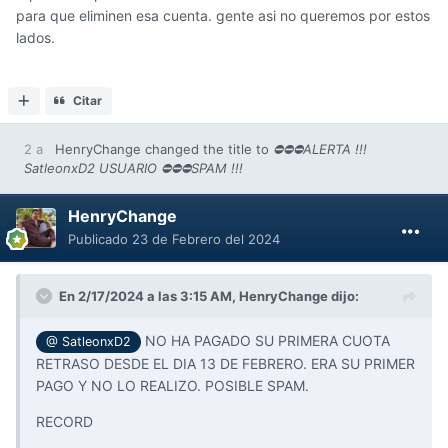
para que eliminen esa cuenta. gente asi no queremos por estos
lados.
Citar
2 a
HenryChange
changed the title to
⛔⛔⛔ALERTA !!!
SatleonxD2 USUARIO ⛔⛔⛔SPAM !!!
HenryChange
Publicado
23 de Febrero del 2024
En 2/17/2024 a las 3:15 AM,
HenryChange
dijo:
NO HA PAGADO SU PRIMERA CUOTA
@ SatleonxD2
RETRASO DESDE EL DIA 13 DE FEBRERO. ERA SU PRIMER
PAGO Y NO LO REALIZO. POSIBLE SPAM.
RECORD