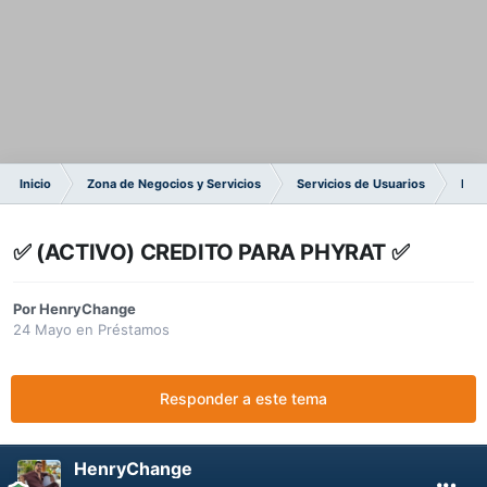
Inicio
Zona de Negocios y Servicios
Servicios de Usuarios
Pré
✅️ (ACTIVO) CREDITO PARA PHYRAT ✅️
Por
HenryChange
24 Mayo
en
Préstamos
Responder a este tema
HenryChange