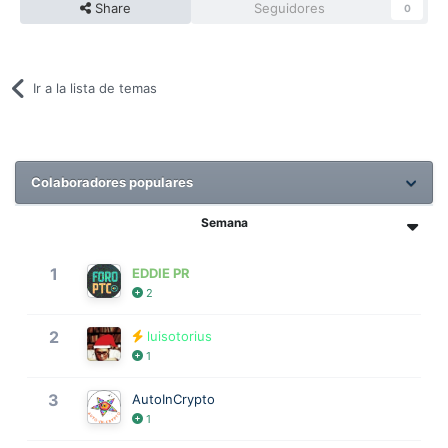
Share
Seguidores
0
Ir a la lista de temas
Colaboradores populares
Semana
1
EDDIE PR
2
2
luisotorius
1
3
AutoInCrypto
1