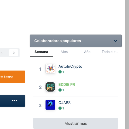
Colaboradores populares
Semana
Mes
Año
Todo el tiempo
es
0
AutoInCrypto
1
1
te tema
EDDIE PR
2
1
OJABS
3
1
Mostrar más