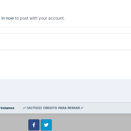
n in now
to post with your account.
réstamos
✅️ (ACTIVO) CREDITO PARA REIMAR ✅️
Facebook
Twitter