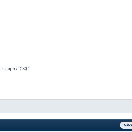
sube cupo a 08$*
Auto