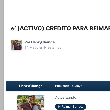
✅️ (ACTIVO) CREDITO PARA REIMAR
Por
HenryChange
14 Mayo
en
Préstamos
HenryChange
Publicado
14 Mayo
Actualizando
@ Reimar Barreto