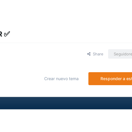
 ✅️
Share
Seguidor
Crear nuevo tema
Responder a es