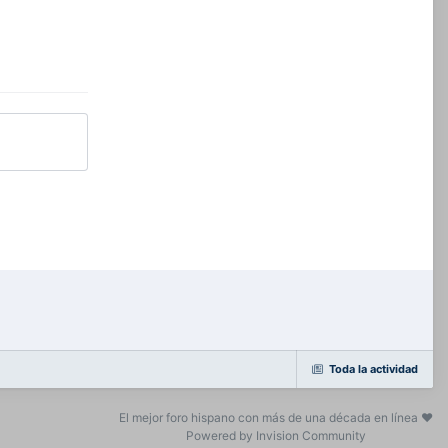
Toda la actividad
El mejor foro hispano con más de una década en línea ❤️
Powered by Invision Community