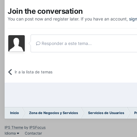
Join the conversation
You can post now and register later. If you have an account,
sig
Responder a este tema...
Ir a la lista de temas
Inicio
Zona de Negocios y Servicios
Servicios de Usuarios
P
IPS Theme
by
IPSFocus
Idioma
Contactar