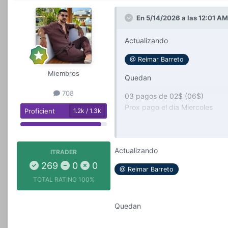
En 5/14/2026 a las 12:01 A
Actualizando
@ Reimar Barreto
Miembros
Quedan
708
03 pagos de 02$ (06$)
Prox pago el dia Miercoles
Proficient
1.2k / 1.3k
20 de Mayo
Record
--------------
Actualizando
ITRADER
269
0
0
*Cupo Usado 06/05*
@ Reimar Barreto
TOTAL RATING
100%
*Al finalizar con record puntu
Quedan