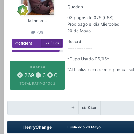
Quedan
03 pagos de 02$ (06$)
Miembros
Prox pago el dia Miercoles
20 de Mayo
708
Record
Proficient
1.2k / 1.3k
--------------
*Cupo Usado 06/05*
ITRADER
*Al finalizar con record puntual 
269
0
0
TOTAL RATING
100%
Citar
HenryChange
Publicado
20 Mayo