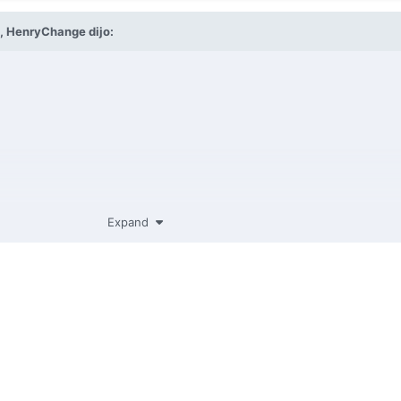
M,
HenryChange
dijo:
Expand
al sube cupo a 08$*