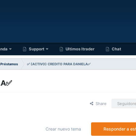
enda
Support
Ultimos Itrader
Chat
Préstamos
✅️ (ACTIVO) CREDITO PARA DANIELA✅️
A✅️
Share
Seguidor
Crear nuevo tema
Responder a es