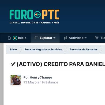
Inicio
Explorar
Actividad
Ti
Inicio
Zona de Negocios y Servicios
Servicios de Usuarios
✅️ (ACTIVO) CREDITO PARA DANIEL
Por
HenryChange
13 Mayo
en
Préstamos