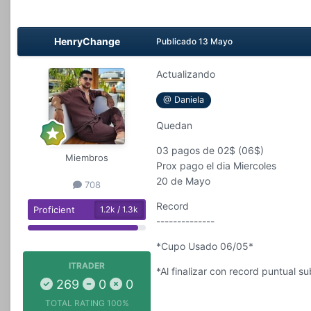
HenryChange
Publicado
13 Mayo
Actualizando
@ Daniela
Quedan
03 pagos de 02$ (06$)
Miembros
Prox pago el dia Miercoles
20 de Mayo
708
Record
Proficient
1.2k / 1.3k
--------------
*Cupo Usado 06/05*
ITRADER
*Al finalizar con record puntual 
269
0
0
TOTAL RATING
100%