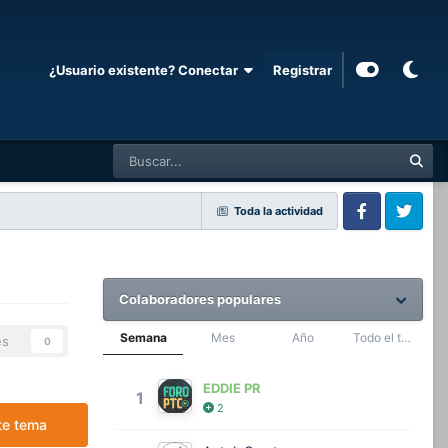
¿Usuario existente? Conectar
Registrar
Toda la actividad
Facebook
Twitter
Colaboradores populares
Semana
Mes
Año
Todo el tiempo
es
0
EDDIE PR
1
2
te tema