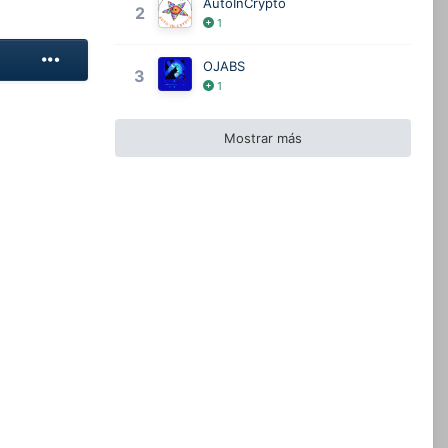
AutoInCrypto
2
1
OJABS
3
1
Mostrar más