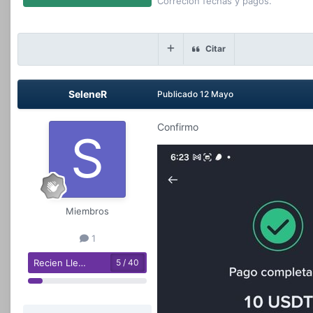
Correcion fechas y pagos.
Citar
SeleneR
Publicado
12 Mayo
Confirmo
Miembros
1
Recien Llegado
5 / 40