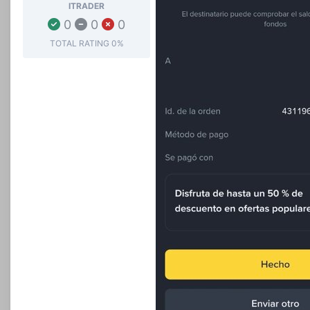
ITRADER
0
0
0
TOTAL RATING
0%