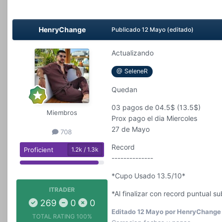
HenryChange
Publicado
12 Mayo
(editado)
Actualizando
@ SeleneR
Quedan
03 pagos de 04.5$ (13.5$)
Miembros
Prox pago el dia Miercoles
27 de Mayo
708
Record
Proficient
1.2k / 1.3k
--------------
*Cupo Usado 13.5/10*
ITRADER
*Al finalizar con record puntual 
269
0
0
Editado
12 Mayo
por HenryChange
TOTAL RATING
100%