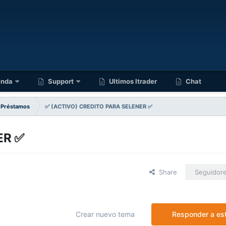
enda
Support
Ultimos Itrader
Chat
Préstamos
✅️ (ACTIVO) CREDITO PARA SELENER ✅️
R ✅️
Share
Seguidor
Crear nuevo tema
Responder a es