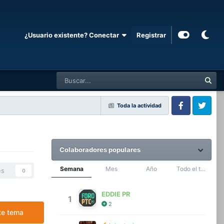
¿Usuario existente? Conectar
Registrar
Toda la actividad
Facebook
Twitter
Colaboradores populares
Semana
Mes
Año
Todo el tiempo
es
0
EDDIE PR
1
2
te tema