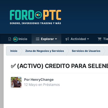
Inicio
Explorar
Actividad
Ti
Inicio
Zona de Negocios y Servicios
Servicios de Usuarios
✅️ (ACTIVO) CREDITO PARA SELENE
Por
HenryChange
12 Mayo
en
Préstamos