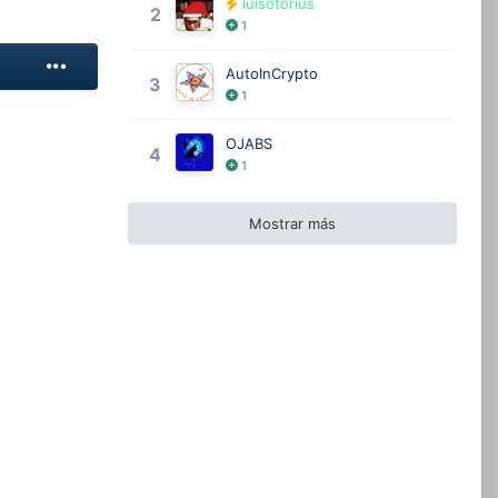
luisotorius
2
1
AutoInCrypto
3
1
OJABS
4
1
Mostrar más