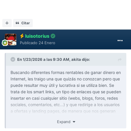
Citar
luisotorius
Publicado
24 Enero
En 1/23/2026 a las 9:30 AM,
akita
dijo:
Buscando diferentes formas rentables de ganar dinero en
Internet, les traigo una que quizás no conozcan pero que
puede resultar muy útil y lucrativa si se utiliza bien. Se
trata de los smart links, un tipo de enlaces que se pueden
insertar en casi cualquier sitio (webs, blogs, foros, redes
sociales, comentarios, etc...) y que redirige a los usuarios
a ofertas y landing pages, de manera que nos generan
ingresos con cada click. Es similar en realidad a los
Expand
acortadores de enlaces, pero sus tasas de pago son
mucho más altas. Hay varias empresas que ofrecen este