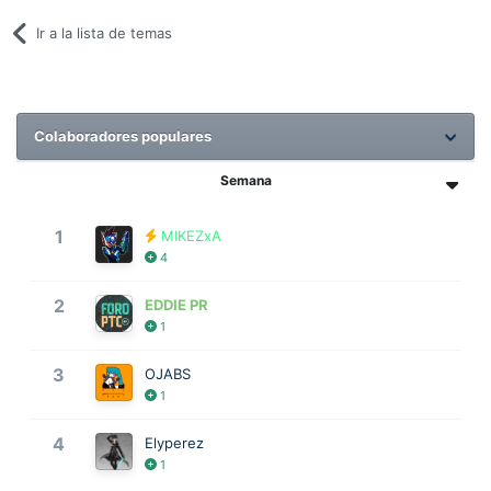
Ir a la lista de temas
Colaboradores populares
Semana
1
MIKEZxA
4
2
EDDIE PR
1
3
OJABS
1
4
Elyperez
1