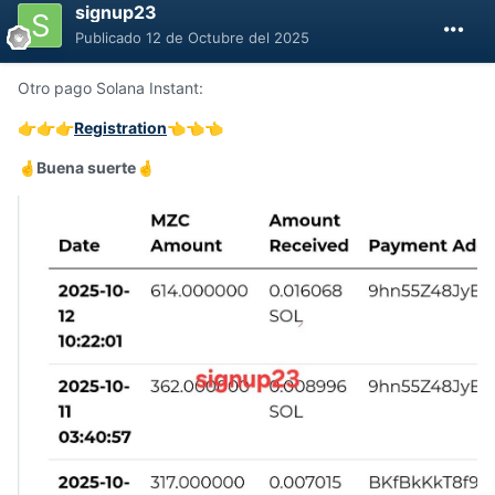
signup23
Publicado
12 de Octubre del 2025
Otro pago Solana Instant:
Registration
👉
👉
👉
👈
👈
👈
Buena suerte
🤞
🤞