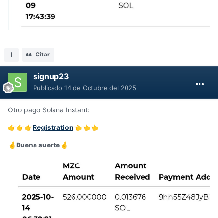
Citar
signup23
Publicado
14 de Octubre del 2025
Otro pago Solana Instant:
Registration
👉
👉
👉
👈
👈
👈
Buena
suerte
🤞
🤞