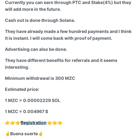
Currently you can earn through PTC and Stake(4%) but they
will add more in the future.
Cash out is done through Solana.
They have already made a few hundred payments and I think
it is instant. I will come back with proof of payment.
Advertising can also be done.
They have different benefits for referrals and it seems
interesting.
Minimum withdrawal is 300 MZC
Estimated price:
1 MZC = 0.00002229 SOL
1 MZC = 0.004967 $
Registration
👉
👉
👉
👈
👈
👈
Buena suerte
🤞
🤞