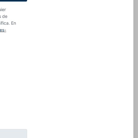
ier
s de
fica. En
es-