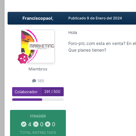
Franciscopaol,
Publicado
9 de Enero del 2024
Hola
Foro-ptc.com esta en venta? En e
Que planes tienen?
Miembros
189
Colaborador
291 / 500
ITRADER
4
0
0
TOTAL RATING
100%