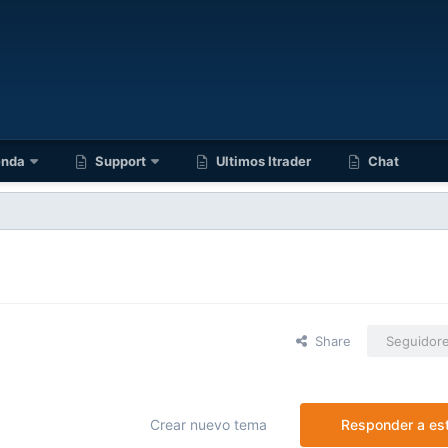
enda
Support
Ultimos Itrader
Chat
Share
Seguidor
Crear nuevo tema
Responder a es