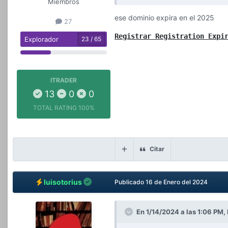
Miembros
ese dominio expira en el 2025
27
Registrar Registration Expi
Explorador
23 / 65
ITRADER
13
0
0
TOTAL RATING
100%
Citar
luisotorius
Publicado
16 de Enero del 2024
En 1/14/2024 a las 1:06 PM,