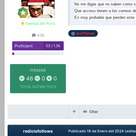
No me digas que no saben como sac
Que acceso tienen a los correos de
Es muy probable que pierden este 
Familia del Foro
@
leo95jose
438
Proficient
53 / 1.3k
ITRADER
46
0
0
TOTAL RATING
100%
Citar
redicisfollows
Publicado
16 de Enero del 2024
(edita