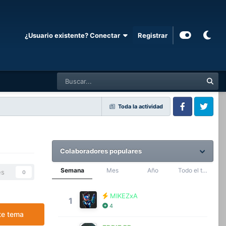
¿Usuario existente? Conectar
Registrar
Toda la actividad
Facebook
Twitter
Colaboradores populares
Semana
Mes
Año
Todo el tiempo
es
0
MIKEZxA
1
4
te tema