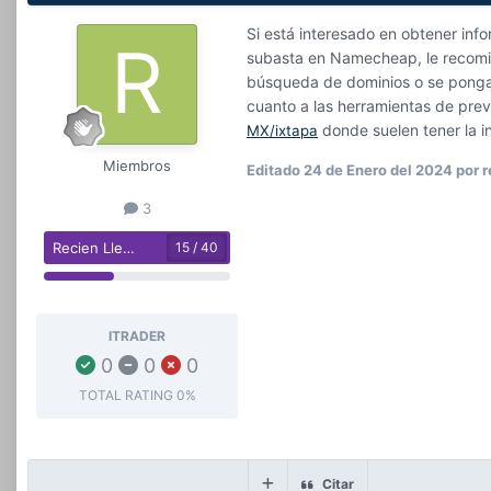
Si está interesado en obtener inf
subasta en Namecheap, le recomie
búsqueda de dominios o se ponga 
cuanto a las herramientas de prev
donde suelen tener la i
MX/ixtapa
Miembros
Editado
24 de Enero del 2024
por r
3
Recien Llegado
15 / 40
ITRADER
0
0
0
TOTAL RATING
0%
Citar