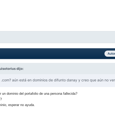
Auto
uisotorius
dijo:
com? aún está en dominios de difunto danay y creo que aún no ve
n dominio del portafolio de una persona fallecida?
l?
inio, esperar no ayuda.