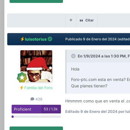
Citar
luisotorius
Publicado
9 de Enero del 2024
(editad
En 1/9/2024 a las 1:30 PM,
F
Hola
Foro-ptc.com esta en venta? E
Que planes tienen?
Familia del Foro
438
Hmmmm como que en venta el .com
Proficient
53 / 1.3k
Editado
9 de Enero del 2024
por lu