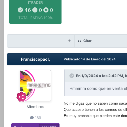
ITRADER
46
0
0
TOTAL RATING
100%
Citar
Franciscopaol,
Publicado
14 de Enero del 2024
En 1/9/2024 a las 2:42 PM,
l
Hmmmm como que en venta el .
No me digas que no saben como sacar u
Miembros
Que acceso tienen a los correos de el
Es muy probable que pierden este dom
189