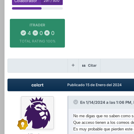
Colaborador
291 / 500
ITRADER
4
0
0
TOTAL RATING
100%
Citar
colcrt
Publicado
15 de Enero del 2024
En 1/14/2024 a las 1:06 PM,
No me digas que no saben como sac
Que acceso tienen a los correos de
Es muy probable que pierden este 