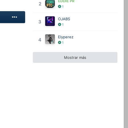
EDDIE PR
2
1
OJABS
3
1
Elyperez
4
1
Mostrar más