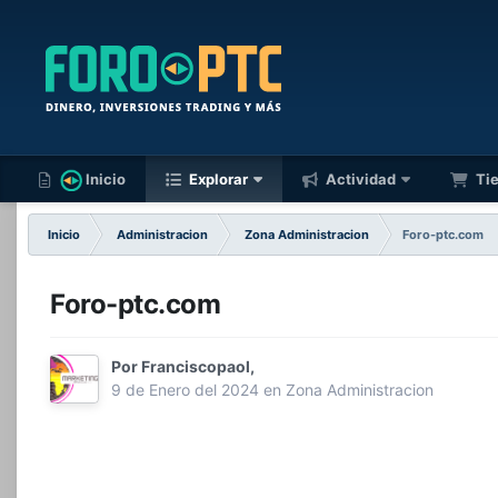
Inicio
Explorar
Actividad
Ti
Inicio
Administracion
Zona Administracion
Foro-ptc.com
Foro-ptc.com
Por
Franciscopaol,
9 de Enero del 2024
en
Zona Administracion