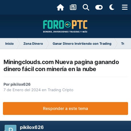
Inicio
Zona Dinero
Ganar Dinero Invirtiendo con Trading
Tradin
Miningclouds.com Nueva pagina ganando
dinero fácil con minería en la nube
Por
pikilox626
7 de Enero del 2024
en
Trading Cripto
Responder a este tema
pikilox626