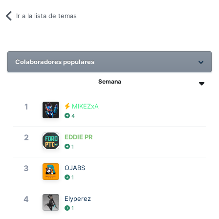
Ir a la lista de temas
Colaboradores populares
Semana
1
MIKEZxA
4
2
EDDIE PR
1
3
OJABS
1
4
Elyperez
1