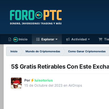
Inicio
Explorar
Actividad
Ti
Inicio
Mundo de Criptomonedas
Como Ganar Criptomonedas
5$ Gratis Retirables Con Este Exch
Por
luisotorius
15 de Octubre del 2023
en
AirDrops