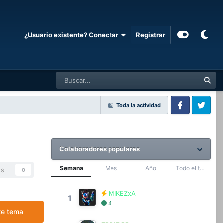
¿Usuario existente? Conectar
Registrar
Toda la actividad
Facebook
Twitter
Colaboradores populares
Semana
Mes
Año
Todo el tiempo
es
0
MIKEZxA
1
4
te tema