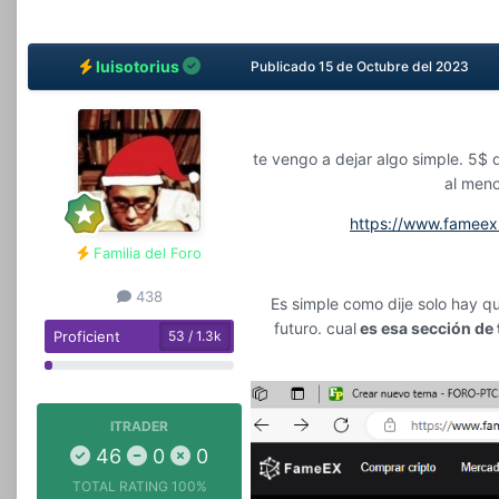
luisotorius
Publicado
15 de Octubre del 2023
te vengo a dejar algo simple. 5$
al meno
https://www.famee
Familia del Foro
438
Es simple como dije solo hay q
futuro. cual
es esa sección de 
Proficient
53 / 1.3k
ITRADER
46
0
0
TOTAL RATING
100%