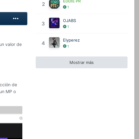
EDDIE PR
2
1
OJABS
3
1
Elyperez
4
un valor de
1
Mostrar más
ección de
 un MP o