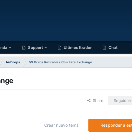
enda
Support
Ultimos Itrader
Chat
AirDrops
5$ Gratis Retirables Con Este Exchange
ange
Share
Seguidor
Crear nuevo tema
Responder a es