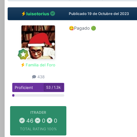
luisotorius
Publicado
19 de Octubre del 2023
Pagado
😋
🟢
Familia del Foro
438
Proficient
53 / 1.3k
ITRADER
46
0
0
TOTAL RATING
100%