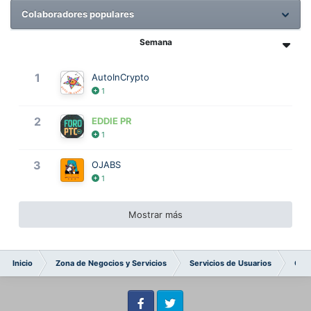
Colaboradores populares
Semana
1
AutoInCrypto
1
2
EDDIE PR
1
3
OJABS
1
Mostrar más
Inicio
Zona de Negocios y Servicios
Servicios de Usuarios
Ofre