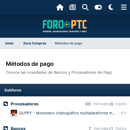
Inicio
Zona Compras
Métodos de pago
Métodos de pago
Conoce las novedades de Bancos y Procesadores de Pago
Subforos
96
8
Procesadores
mensajes
topics
QUPPY - Monedero criptográfico multiplataforma multidivisa.
2
1
Bancos
mensajes
topics