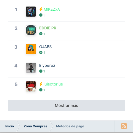
1
MIKEZxA
5
2
EDDIE PR
1
3
OJABS
1
4
Elyperez
1
5
luisotorius
1
Mostrar más
Inicio
Zona Compras
Métodos de pago