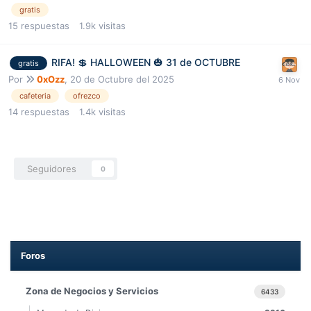
gratis
15
respuestas
1.9k
visitas
RIFA! 💲 HALLOWEEN 🎃 31 de OCTUBRE
gratis
Por
0xOzz
,
20 de Octubre del 2025
cafeteria
ofrezco
14
respuestas
1.4k
visitas
Seguidores
0
Foros
Zona de Negocios y Servicios
6433