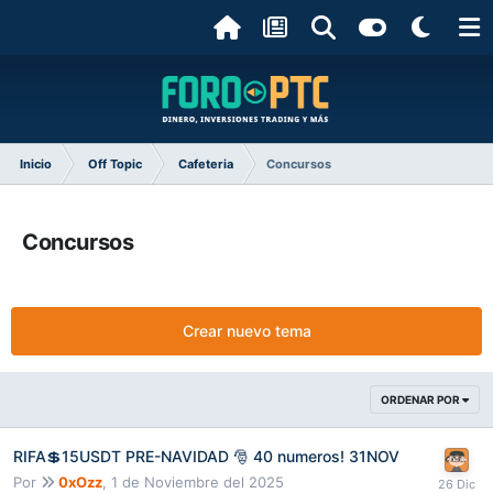
Inicio
Off Topic
Cafeteria
Concursos
Concursos
Crear nuevo tema
ORDENAR POR
RIFA💲15USDT PRE-NAVIDAD 🎅 40 numeros! 31NOV
Por
0xOzz
,
1 de Noviembre del 2025