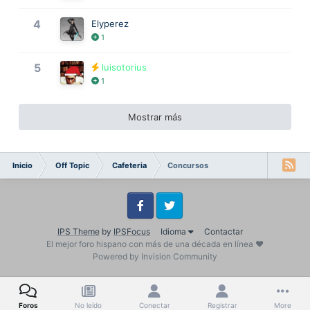
4
Elyperez
1
5
luisotorius
1
Mostrar más
Inicio
Off Topic
Cafeteria
Concursos
Facebook
Twitter
IPS Theme
by
IPSFocus
Idioma
Contactar
El mejor foro hispano con más de una década en línea ❤️
Powered by Invision Community
Foros
No leído
Conectar
Registrar
More