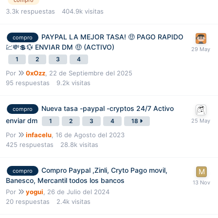
3.3k
respuestas
404.9k
visitas
PAYPAL LA MEJOR TASA! 🤑 PAGO RAPIDO
compro
💹💸💲💱 ENVIAR DM 🤑 (ACTIVO)
1
2
3
4
Por
0xOzz
,
22 de Septiembre del 2025
95
respuestas
9.2k
visitas
Nueva tasa -paypal -cryptos 24/7 Activo
compro
enviar dm
1
2
3
4
18
Por
infacelu
,
16 de Agosto del 2023
425
respuestas
28.8k
visitas
Compro Paypal ,Zinli, Cryto Pago movil,
compro
Banesco, Mercantil todos los bancos
Por
yogui
,
26 de Julio del 2024
20
respuestas
2.4k
visitas