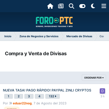
Inicio
Zona de Negocios y Servicios
Mercado de Divisas
Compra
Compra y Venta de Divisas
ORDENAR POR
NUEVA TASA! PAGO RÁPIDO! PAYPAL ZINLI CRYPTOS
1
2
3
4
132
Por
eduar22nog
,
7 de Agosto del 2023
compro